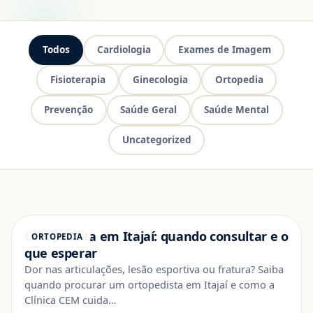
Todos
Cardiologia
Exames de Imagem
Fisioterapia
Ginecologia
Ortopedia
Prevenção
Saúde Geral
Saúde Mental
Uncategorized
Ortopedista em Itajaí: quando consultar e o
ORTOPEDIA
que esperar
Dor nas articulações, lesão esportiva ou fratura? Saiba
quando procurar um ortopedista em Itajaí e como a
Clínica CEM cuida…